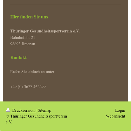
Hier finden Sie uns
Thüringer Gesundheitssportverein e.V.
Bahnhofstr. 21
98693 Ilmenau
Kontakt
Rufen Sie einfach an unter
+49 (0) 3677 462299
Druckversion
|
Sitemap
Login
© Thüringer Gesundheitssportverein
Webansicht
e.V.