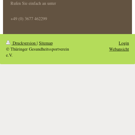
Rufen Sie einfach an unter
+49 (0) 3677 462299
Druckversion
|
Sitemap
Login
© Thüringer Gesundheitssportverein
Webansicht
e.V.