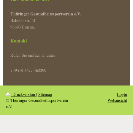
Thüringer Gesundheitssportverein e.V.
Bahnhofstr. 21
98693 Ilmenau
Kontakt
Rufen Sie einfach an unter
+49 (0) 3677 462299
Druckversion
|
Sitemap
Login
© Thüringer Gesundheitssportverein
Webansicht
e.V.